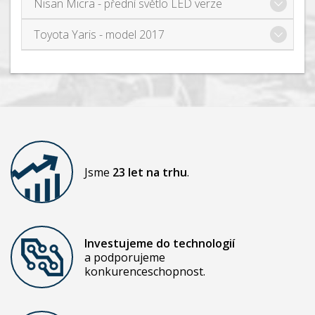
Nisan Micra - přední světlo LED verze
Toyota Yaris - model 2017
Jsme
23 let na trhu
.
Investujeme do technologií
a podporujeme
konkurenceschopnost.