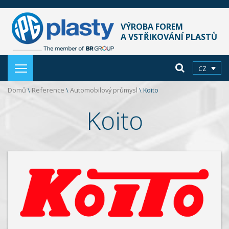
VÝROBA FOREM
A VSTŘIKOVÁNÍ PLASTŮ
CZ
Domů
\
Reference
\
Automobilový průmysl
\
Koito
Koito