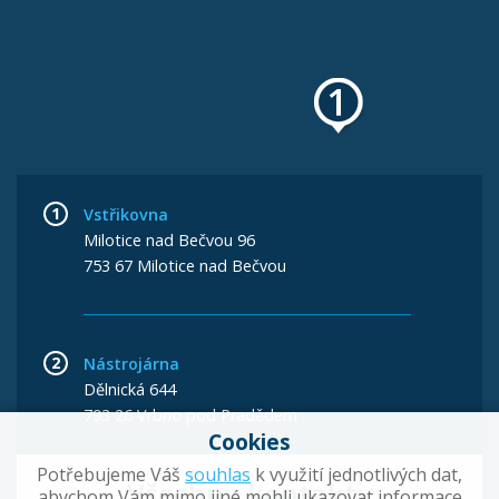
Vstřikovna
Milotice nad Bečvou 96
753 67 Milotice nad Bečvou
Nástrojárna
Dělnická 644
793 26 Vrbno pod Pradědem
Cookies
Potřebujeme Váš
souhlas
k využití jednotlivých dat,
Všechny kontakty
abychom Vám mimo jiné mohli ukazovat informace