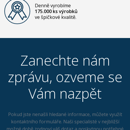
Denně vyrobíme
175.000 ks výrobků
ve špičkové kvalitě.
Zanechte nám
zprávu, ozveme se
Vám nazpět
Pokud jste nenašli hledané informace, můžete využít
kontaktního formuláře. Naši specialisté v nejbližší
možné době zodpoví váš dotaz a poskytnou potřebné