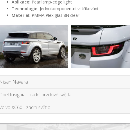
Aplikace:
Pear lamp-edge light
Technologie:
Jednokomponentní vstřikování
Materiál:
PMMA Plexiglas 8N clear
Nisan Navara
Opel Insignia - zadní brzdové světla
Volvo XC60 - zadní světlo