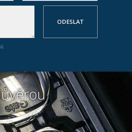
ů.
 důvěrou