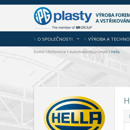
VÝROBA FORE
A VSTŘIKOVÁN
O SPOLEČNOSTI
VÝROBA A TECHNO
Domů
\
Reference
\
Automobilový průmysl
\
Hella
H