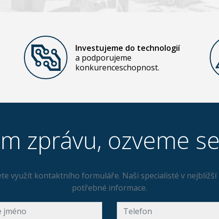
Investujeme do technologií
a podporujeme
konkurenceschopnost.
m zprávu, ozveme s
te využít kontaktního formuláře. Naši specialisté v nejbliž
potřebné informace.