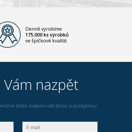
Denně vyrobíme
175.000 ks výrobků
ve špičkové kvalitě.
e Vám nazpět
ší možné době zodpoví váš dotaz a poskytnou