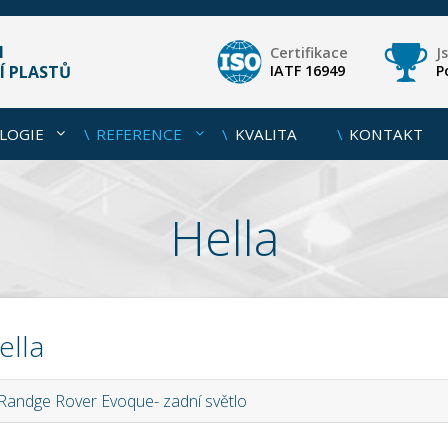
M
Certifikace
J
Í PLASTŮ
IATF 16949
P
LOGIE
REFERENCE
KVALITA
KONTAKT
Hella
ella
Randge Rover Evoque- zadní světlo