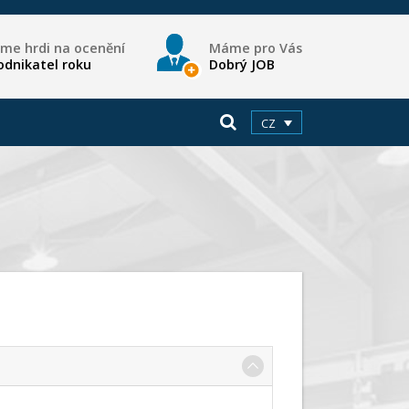
sme hrdi na ocenění
Máme pro Vás
odnikatel roku
Dobrý JOB
CZ