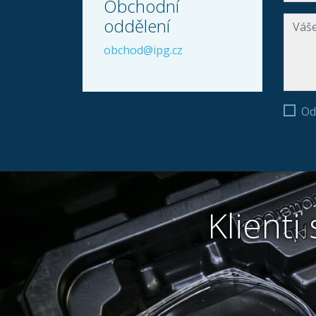
Obchodní
oddělení
obchod@ipg.cz
Od
Klienti