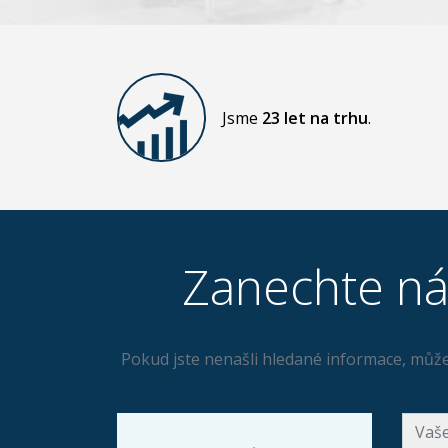
Jsme
23 let na trhu
.
Zanechte ná
Pokud jste nenašli hledané informace, může