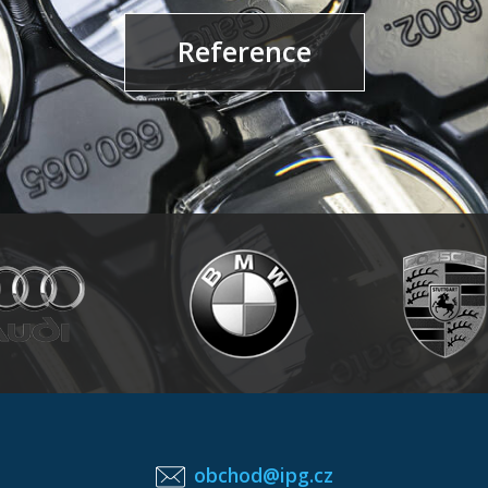
Reference
obchod@ipg.cz